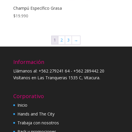
Champú Específico Grasa
$
19.990
1
2
3
→
Información
Llámanos al: +562 279241 64 - +562 289442 20
Visítanos en Las Tranqueras 1535 C, Vitacura.
Corporativo
Inicio
Hands and The City
Trabaja con nosotros
Pack y promociones