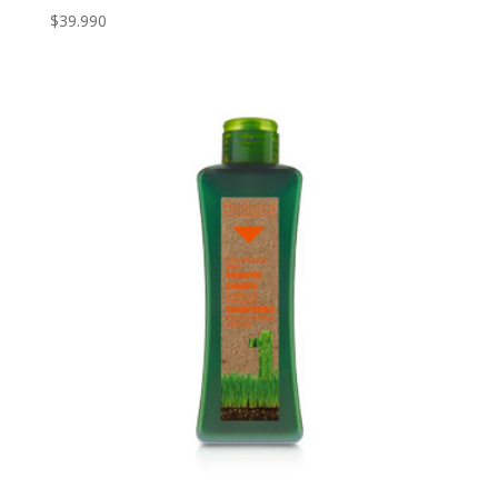
$
39.990