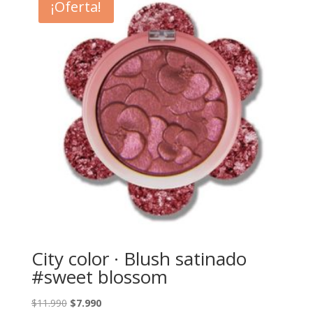
¡Oferta!
$36.990.
$16.990.
City color · Blush satinado
#sweet blossom
El
El
$
11.990
$
7.990