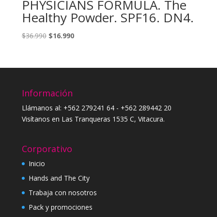
PHYSICIANS FORMULA. The
Healthy Powder. SPF16. DN4.
El
El
$
36.990
$
16.990
precio
precio
original
actual
era:
es:
$36.990.
$16.990.
Información
Llámanos al: +562 279241 64 - +562 289442 20
Visítanos en Las Tranqueras 1535 C, Vitacura.
Corporativo
Inicio
Hands and The City
Trabaja con nosotros
Pack y promociones