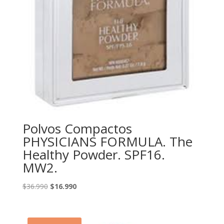
Polvos Compactos
PHYSICIANS FORMULA. The
Healthy Powder. SPF16.
MW2.
El
El
$
36.990
$
16.990
precio
precio
original
actual
era:
es: