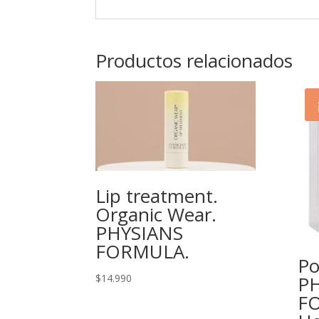
Productos relacionados
Lip treatment.
Organic Wear.
PHYSIANS
FORMULA.
Po
$
14.990
PH
F