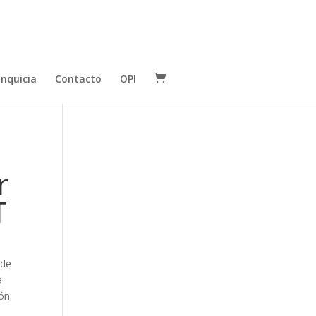
anquicia
Contacto
OPI
r
T
 de
a
ón:
a