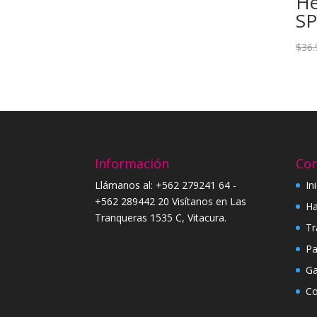
He
SP
$
36.
Información
Cor
Llámanos al: +562 279241 64 -
In
+562 289442 20 Visítanos en Las
Ha
Tranqueras 1535 C, Vitacura.
Tr
Pa
Ga
Co