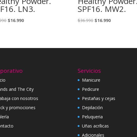
althy Powder.
Healthy Powder
F16. LN3.
SPF16. MW2.
El
El
El
El
990
$
16.990
$
36.990
$
16.990
precio
precio
precio
precio
original
actual
original
actual
era:
es:
era:
es:
$36.990.
$16.990.
$36.990.
$16.990.
porativo
Servicios
icio
Manicure
nds and The City
Pedicure
abaja con nosotros
Pestañas y cejas
ck y promociones
Depilación
lería
Peluqueria
ntacto
Uñas acrílicas
Adicionales