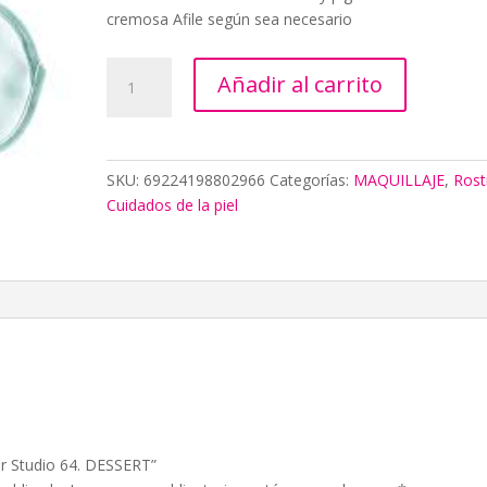
cremosa Afile según sea necesario
Antifaz
Añadir al carrito
para
dormir
Studio
64.
SKU:
69224198802966
Categorías:
MAQUILLAJE
,
Rost
DESSERT
Cuidados de la piel
cantidad
ir Studio 64. DESSERT”