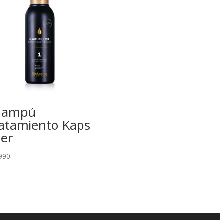
hampú
atamiento Kaps
ler
990