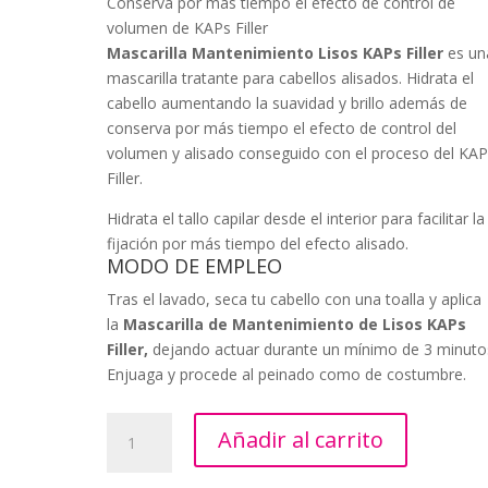
Conserva por más tiempo el efecto de control de
volumen de KAPs Filler
Mascarilla Mantenimiento Lisos KAPs Filler
es un
mascarilla tratante para cabellos alisados. Hidrata el
cabello aumentando la suavidad y brillo además de
conserva por más tiempo el efecto de control del
volumen y alisado conseguido con el proceso del KA
Filler.
Hidrata el tallo capilar desde el interior para facilitar la
fijación por más tiempo del efecto alisado.
MODO DE EMPLEO
Tras el lavado, seca tu cabello con una toalla y aplica
la
Mascarilla de Mantenimiento de Lisos KAPs
Filler,
dejando actuar durante un mínimo de 3 minuto
Enjuaga y procede al peinado como de costumbre.
Mascarilla
Añadir al carrito
Mantenimiento
Lisos