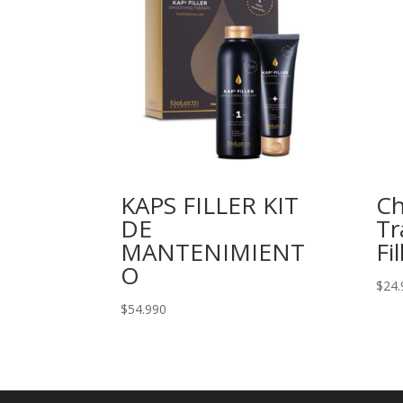
KAPS FILLER KIT
C
DE
Tr
MANTENIMIENT
Fil
O
$
24.
$
54.990