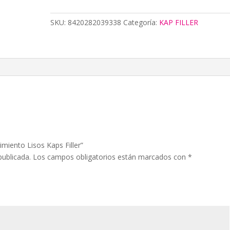
Kaps
Filler
SKU:
8420282039338
Categoría:
KAP FILLER
cantidad
imiento Lisos Kaps Filler”
publicada.
Los campos obligatorios están marcados con
*